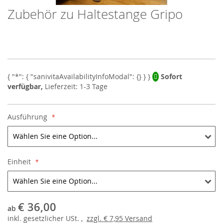
Zubehör zu Haltestange Gripo
Skip
to
the
beginning
of
the
images
Sofort
gallery
verfügbar,
Lieferzeit: 1-3 Tage
Ausführung
Einheit
€ 36,00
ab
inkl.
gesetzlicher
USt. ,
zzgl.
€ 7,95
Versand