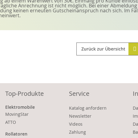
ig ab einem Warenwert von 30€. Einmalig pro Kunde einlös
ägliche Anrechnung ist nicht möglich. Bei einer Abmeldung
ung keinen erneuten Gutscheinanspruch nach sich. Im Falle
heinwert.
Zurück zur Übersicht
Top-Produkte
Service
I
Elektromobile
Katalog anfordern
Da
MovingStar
Newsletter
Im
ATTO
Videos
Da
Zahlung
Ba
Rollatoren