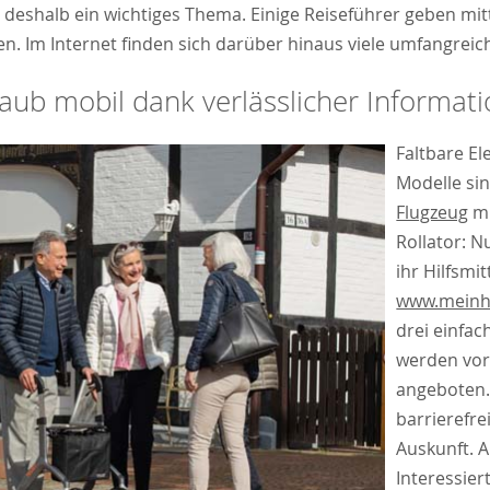
st deshalb ein wichtiges Thema. Einige Reiseführer geben mitt
n. Im Internet finden sich darüber hinaus viele umfangreic
aub mobil dank verlässlicher Informat
Faltbare El
Modelle sin
Flugzeug
mi
Rollator: N
ihr Hilfsmi
www.meinhi
drei einfac
werden vor
angeboten.
barrierefrei
Auskunft. A
Interessier