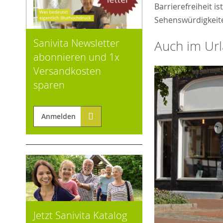
Barrierefreiheit i
Sehenswürdigkeite
Sanivita Newsletter
Auch im Url
abonnieren und 1x
Versandkosten
sparen
Anmelden
Jetzt Sanivita Katalog