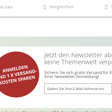
Vergleichen
eichen
Jetzt den Newsletter a
keine Themenwelt verp
Sichern Sie sich gratis Versand für 
Ihrer Newsletter-Anmeldung!
Melden
Sie
sich
für
unseren
Newsletter
an: