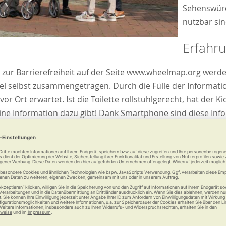
Sehenswürd
nutzbar sin
Erfahr
zur Barrierefreiheit auf der Seite
www.wheelmap.org
werden
ttel selbst zusammengetragen. Durch die Fülle der Informati
e vor Ort erwartet. Ist die Toilette rollstuhlgerecht, hat der K
 eine Information dazu gibt! Dank Smartphone sind diese In
tigsten Orientierungspunkte recherchieren, um unterwegs a
 fremden Stadt zu einem tollen Erlebnis!
Passende Produk