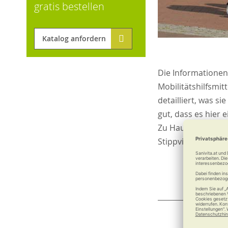
gratis bestellen
Katalog anfordern
Die Informationen 
Mobilitätshilfsmi
detailliert, was si
gut, dass es hier
Zu Hause die wich
Stippvisite in der